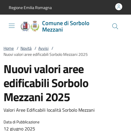
Vai al contenuto
accedi al menu
footer.enter
Regione Emilia Romagna
Comune di Sorbolo
Mezzani
Home
/
Novità
/
Avvisi
/
Nuovi valori aree edificabili Sorbolo Mezzani 2025
Nuovi valori aree
edificabili Sorbolo
Mezzani 2025
Valori Aree Edificabili località Sorbolo Mezzani
Data di Pubblicazione
12 giugno 2025