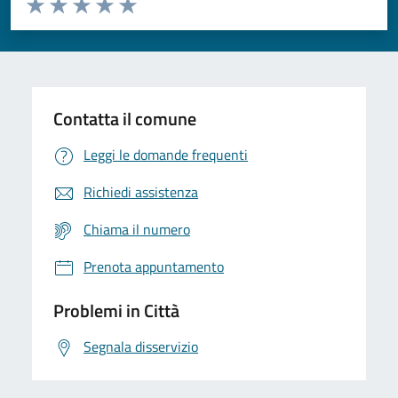
Domanda
Valuta 1 stelle su 5
Valuta 2 stelle su 5
Valuta 3 stelle su 5
Valuta 4 stelle su 5
Valuta 5 stelle su 5
Contatta il comune
Leggi le domande frequenti
Richiedi assistenza
Chiama il numero
Prenota appuntamento
Problemi in Città
Segnala disservizio