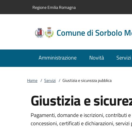
Vai al contenuto
accedi al menu
footer.enter
Regione Emilia Romagna
Comune di Sorbolo M
Amministrazione
Novità
Servizi
Home
/
Servizi
/
Giustizia e sicurezza pubblica
Giustizia e sicur
Pagamenti, domande e iscrizioni, contributi e 
concessioni, certificati e dichiarazioni, servizi 