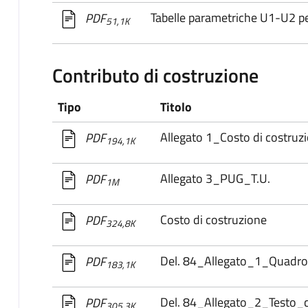
Tabelle parametriche U1-U2 pe
PDF
51,1K
Contributo di costruzione
Tipo
Titolo
Allegato 1_Costo di costruz
PDF
194,1K
Allegato 3_PUG_T.U.
PDF
1M
Costo di costruzione
PDF
324,8K
Del. 84_Allegato_1_Quadro
PDF
183,1K
Del. 84_Allegato_2_Testo_
PDF
305,3K