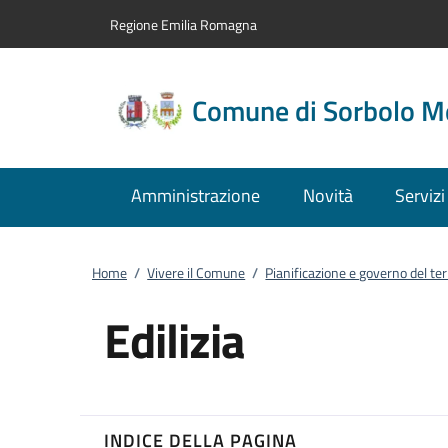
Vai al contenuto
accedi al menu
footer.enter
Regione Emilia Romagna
Comune di Sorbolo M
Amministrazione
Novità
Servizi
Home
/
Vivere il Comune
/
Pianificazione e governo del ter
Edilizia
INDICE DELLA PAGINA