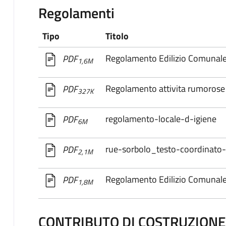
Regolamenti
Tipo
Titolo
Regolamento Edilizio Comunal
PDF
1,6M
Regolamento attivita rumoros
PDF
327K
regolamento-locale-d-igiene
PDF
6M
rue-sorbolo_testo-coordinato
PDF
2,1M
Regolamento Edilizio Comunale 
PDF
1,8M
CONTRIBUTO DI COSTRUZIONE 