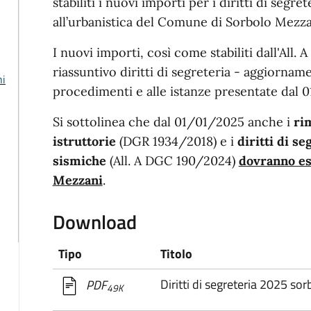
stabiliti i nuovi importi per i diritti di segrete
all’urbanistica del Comune di Sorbolo Mezza
I nuovi importi, così come stabiliti dall'All
riassuntivo diritti di segreteria - aggiornam
hi
procedimenti e alle istanze presentate dal 
Si sottolinea che dal 01/01/2025 anche i
ri
istruttorie
(DGR 1934/2018) e i
diritti di se
sismiche
(All. A DGC 190/2024)
dovranno es
Mezzani
.
Download
Tipo
Titolo
Diritti di segreteria 2025 s
PDF
49K