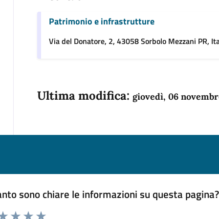
Patrimonio e infrastrutture
Via del Donatore, 2, 43058 Sorbolo Mezzani PR, Ita
Ultima modifica:
giovedì, 06 novembr
nto sono chiare le informazioni su questa pagina
 da 1 a 5 stelle la pagina
anda