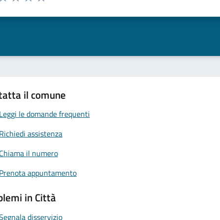
ta 1 stelle su 5
Valuta 2 stelle su 5
Valuta 3 stelle su 5
Valuta 4 stelle su 5
Valuta 5 stelle su 5
tatta il comune
Leggi le domande frequenti
Richiedi assistenza
Chiama il numero
Prenota appuntamento
lemi in Città
Segnala disservizio