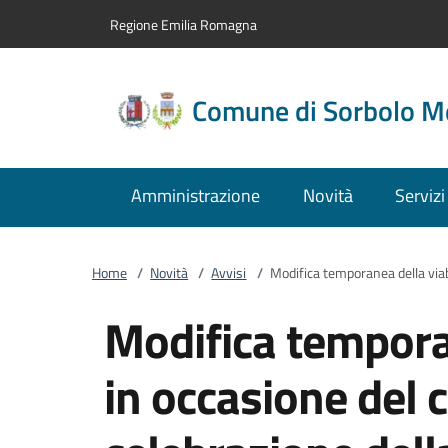
Vai al contenuto
accedi al menu
footer.enter
Regione Emilia Romagna
Comune di Sorbolo M
Amministrazione
Novità
Servizi
Home
/
Novità
/
Avvisi
/
Modifica temporanea della viabi
Modifica temporan
in occasione del c