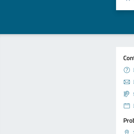
Valu
Con
Prob