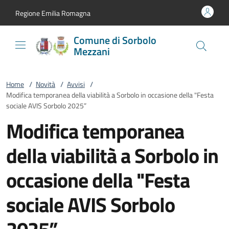
Vai al contenuto
accedi al menu
footer.enter
Regione Emilia Romagna
Comune di Sorbolo
Mezzani
Home
/
Novità
/
Avvisi
/
Modifica temporanea della viabilità a Sorbolo in occasione della "Festa
sociale AVIS Sorbolo 2025”
Modifica temporanea
della viabilità a Sorbolo in
occasione della "Festa
sociale AVIS Sorbolo