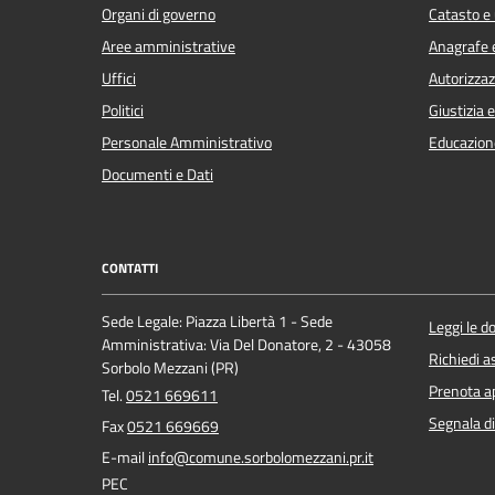
Organi di governo
Catasto e 
Aree amministrative
Anagrafe e
Uffici
Autorizzaz
Politici
Giustizia 
Personale Amministrativo
Educazion
Documenti e Dati
CONTATTI
Sede Legale: Piazza Libertà 1 - Sede
Leggi le 
Amministrativa: Via Del Donatore, 2 - 43058
Richiedi a
Sorbolo Mezzani (PR)
Prenota 
Tel.
0521 669611
Segnala di
Fax
0521 669669
E-mail
info@comune.sorbolomezzani.pr.it
PEC