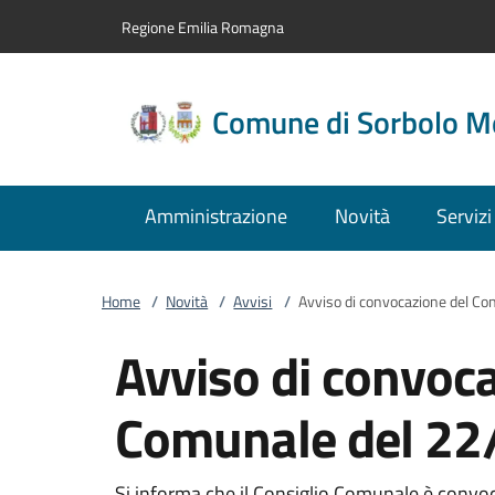
Vai al contenuto
accedi al menu
footer.enter
Regione Emilia Romagna
Comune di Sorbolo M
Amministrazione
Novità
Servizi
Home
/
Novità
/
Avvisi
/
Avviso di convocazione del C
Avviso di convoca
Comunale del 22
Si informa che il Consiglio Comunale è convoc