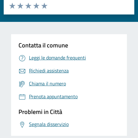
Valuta da 1 a 5 stelle la pagina
Domanda
Valuta 1 stelle su 5
Valuta 2 stelle su 5
Valuta 3 stelle su 5
Valuta 4 stelle su 5
Valuta 5 stelle su 5
Contatta il comune
Leggi le domande frequenti
Richiedi assistenza
Chiama il numero
Prenota appuntamento
Problemi in Città
Segnala disservizio