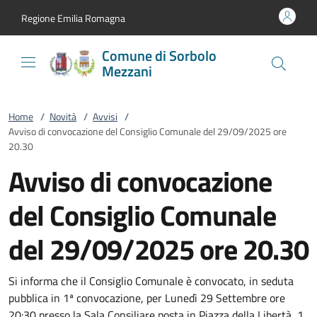
Vai al contenuto
accedi al menu
footer.enter
Regione Emilia Romagna
Comune di Sorbolo
Mezzani
Home
/
Novità
/
Avvisi
/
Avviso di convocazione del Consiglio Comunale del 29/09/2025 ore
20.30
Avviso di convocazione
del Consiglio Comunale
del 29/09/2025 ore 20.30
Si informa che il Consiglio Comunale è convocato, in seduta
pubblica in 1ª convocazione, per Lunedì 29 Settembre ore
20:30 presso la Sala Consiliare posta in Piazza della Libertà, 1.