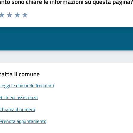
nto sono chiare le informazioni su questa pagina
 da 1 a 5 stelle la pagina
anda
ta 1 stelle su 5
Valuta 2 stelle su 5
Valuta 3 stelle su 5
Valuta 4 stelle su 5
Valuta 5 stelle su 5
tatta il comune
Leggi le domande frequenti
Richiedi assistenza
Chiama il numero
Prenota appuntamento