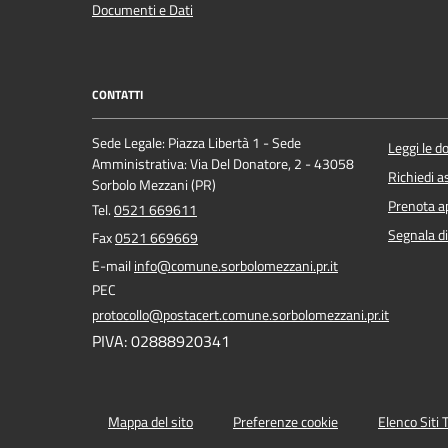
Documenti e Dati
CONTATTI
Sede Legale: Piazza Libertà 1 - Sede
Leggi le 
Amministrativa: Via Del Donatore, 2 - 43058
Richiedi a
Sorbolo Mezzani (PR)
Prenota 
Tel.
0521 669611
Segnala di
Fax
0521 669669
E-mail
info@comune.sorbolomezzani.pr.it
PEC
protocollo@postacert.comune.sorbolomezzani.pr.it
PIVA: 02888920341
Mappa del sito
Preferenze cookie
Elenco Siti 