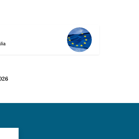
lia
026