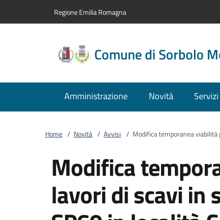
Vai al contenuto
accedi al menu
footer.enter
Regione Emilia Romagna
Comune di Sorbolo M
Amministrazione
Novità
Servizi
Home
/
Novità
/
Avvisi
/
Modifica temporanea viabilità pe
Modifica temporan
lavori di scavi in