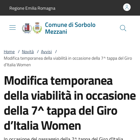
Vai al contenuto
accedi al menu
footer.enter
Regione Emilia Romagna
Comune di Sorbolo
Mezzani
Home
/
Novità
/
Avvisi
/
Modifica temporanea della viabilità in occasione della 7^ tappa del Giro
d’Italia Women
Modifica temporanea
della viabilità in occasione
della 7^ tappa del Giro
d’Italia Women
In occasione del passaggio della 7^ tappa del Giro d’Italia