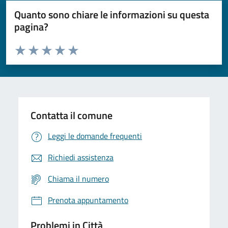
Quanto sono chiare le informazioni su questa
pagina?
Valuta da 1 a 5 stelle la pagina
Domanda
Valuta 1 stelle su 5
Valuta 2 stelle su 5
Valuta 3 stelle su 5
Valuta 4 stelle su 5
Valuta 5 stelle su 5
Contatta il comune
Leggi le domande frequenti
Richiedi assistenza
Chiama il numero
Prenota appuntamento
Problemi in Città