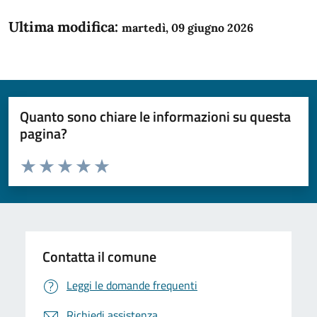
Ultima modifica:
martedì, 09 giugno 2026
Quanto sono chiare le informazioni su questa
pagina?
Valuta da 1 a 5 stelle la pagina
Domanda
Valuta 1 stelle su 5
Valuta 2 stelle su 5
Valuta 3 stelle su 5
Valuta 4 stelle su 5
Valuta 5 stelle su 5
Contatta il comune
Leggi le domande frequenti
Richiedi assistenza