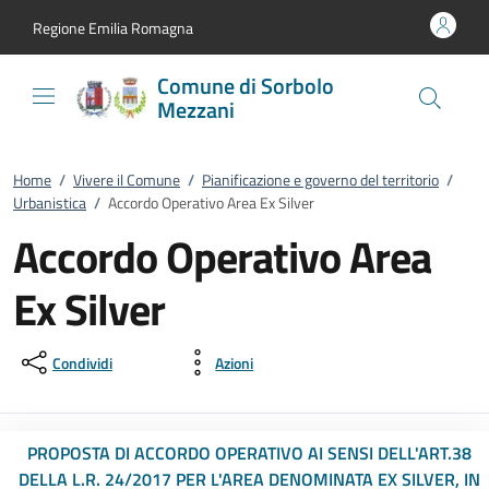
Vai al contenuto
accedi al menu
footer.enter
Regione Emilia Romagna
Comune di Sorbolo
Mezzani
Home
/
Vivere il Comune
/
Pianificazione e governo del territorio
/
Urbanistica
/
Accordo Operativo Area Ex Silver
Accordo Operativo Area
Ex Silver
Condividi
Azioni
PROPOSTA DI ACCORDO OPERATIVO AI SENSI DELL'ART.38
DELLA L.R. 24/2017 PER L'AREA DENOMINATA EX SILVER, IN