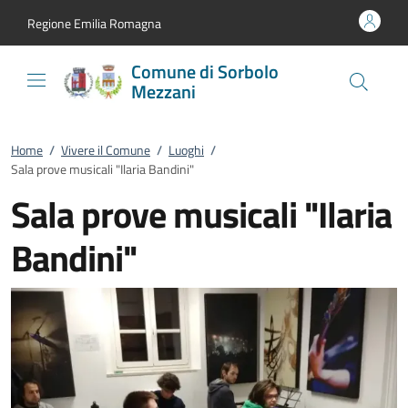
Vai al contenuto
accedi al menu
footer.enter
Regione Emilia Romagna
Comune di Sorbolo
Mezzani
Home
/
Vivere il Comune
/
Luoghi
/
Sala prove musicali "Ilaria Bandini"
Sala prove musicali "Ilaria
Bandini"