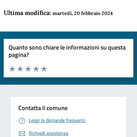
Ultima modifica:
martedì, 20 febbraio 2024
Quanto sono chiare le informazioni su questa
pagina?
Valuta da 1 a 5 stelle la pagina
Domanda
Valuta 1 stelle su 5
Valuta 2 stelle su 5
Valuta 3 stelle su 5
Valuta 4 stelle su 5
Valuta 5 stelle su 5
Contatta il comune
Leggi le domande frequenti
Richiedi assistenza