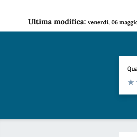
Ultima modifica:
venerdì, 06 maggi
Qua
Valuta
Dom
Valu