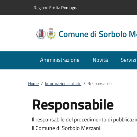
Vai al contenuto
accedi al menu
footer.enter
Regione Emilia Romagna
Comune di Sorbolo M
Amministrazione
Novità
Servizi
Home
/
Informazioni sul sito
/
Responsabile
Responsabile
Il responsabile del procedimento di pubblicazi
Il Comune di Sorbolo Mezzani.