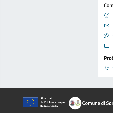
Con
Prob
Comune di So