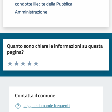
condotte illecite della Pubblica
Amministrazione
Quanto sono chiare le informazioni su questa
pagina?
Valuta da 1 a 5 stelle la pagina
Domanda
Valuta 1 stelle su 5
Valuta 2 stelle su 5
Valuta 3 stelle su 5
Valuta 4 stelle su 5
Valuta 5 stelle su 5
Contatta il comune
Leggi le domande frequenti