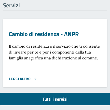
Servizi
Cambio di residenza - ANPR
Il cambio di residenza è il servizio che ti consente
di inviare per te e per i componenti della tua
famiglia anagrafica una dichiarazione al comune.
LEGGI ALTRO
CAMBIO DI RESIDENZA - ANPR}
Tutti i servizi