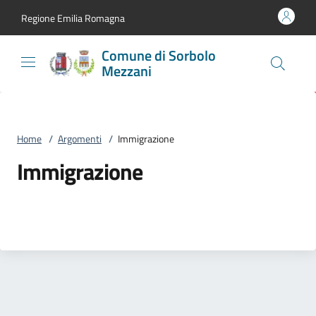
Vai al contenuto
accedi al menu
footer.enter
Regione Emilia Romagna
Comune di Sorbolo
Mezzani
Home
/
Argomenti
/
Immigrazione
Immigrazione