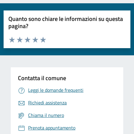
Quanto sono chiare le informazioni su questa
pagina?
Valuta da 1 a 5 stelle la pagina
Domanda
Valuta 1 stelle su 5
Valuta 2 stelle su 5
Valuta 3 stelle su 5
Valuta 4 stelle su 5
Valuta 5 stelle su 5
Contatta il comune
Leggi le domande frequenti
Richiedi assistenza
Chiama il numero
Prenota appuntamento